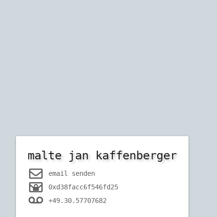
malte jan kaffenberger
email senden
0xd38facc6f546fd25
+49.30.57707682